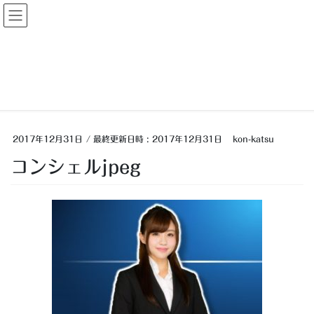
コ
ナ
大人婚活
ン
ビ
テ
ゲ
ン
ー
投稿
ツ
シ
へ
ョ
ス
ン
HOME
なんか怪しい結婚紹介所
コンシェルjpeg
キ
に
ッ
移
プ
動
2017年12月31日
/ 最終更新日時 :
2017年12月31日
kon-katsu
コンシェルjpeg