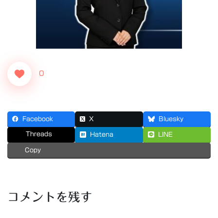
0
Facebook
X
Bluesky
Threads
Hatena
LINE
Copy
コメントを残す