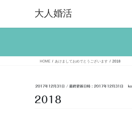
コ
ナ
ン
ビ
大人婚活
テ
ゲ
ン
ー
ツ
シ
へ
ョ
ス
ン
キ
に
ッ
移
HOME
あけましておめでとうございます
2018
プ
動
2017年12月31日
/ 最終更新日時 :
2017年12月31日
ko
2018