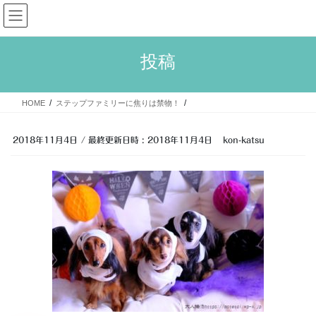
コ
ナ
大人婚活
ン
ビ
テ
ゲ
ン
ー
投稿
ツ
シ
へ
ョ
ス
ン
HOME
ステップファミリーに焦りは禁物！
キ
に
ッ
移
プ
動
2018年11月4日
/ 最終更新日時 :
2018年11月4日
kon-katsu