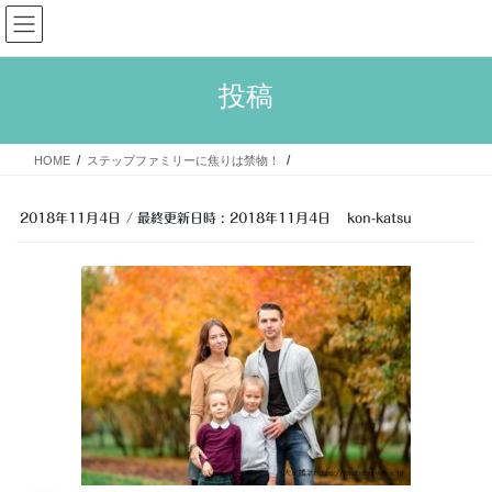
コ
ナ
大人婚活
ン
ビ
テ
ゲ
ン
ー
投稿
ツ
シ
へ
ョ
ス
ン
HOME
ステップファミリーに焦りは禁物！
キ
に
ッ
移
プ
動
2018年11月4日
/ 最終更新日時 :
2018年11月4日
kon-katsu