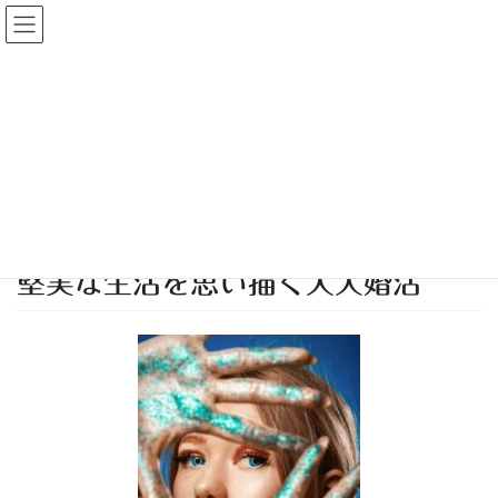
コ
ナ
大人婚活
ン
ビ
テ
ゲ
ン
ー
投稿
ツ
シ
へ
ョ
ス
ン
HOME
「ちょっとだけ高価な腕時計」が「大人婚活」には効果を発揮
キ
に
堅実な生活を思い描く大人婚活
ッ
移
プ
動
2018年12月1日
/ 最終更新日時 :
2018年12月1日
kon-katsu
堅実な生活を思い描く大人婚活