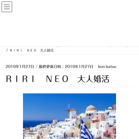
コ
ナ
大人婚活
ン
ビ
テ
ゲ
ン
ー
投稿
ツ
シ
へ
ョ
ス
ン
HOME
ＲＩＲＩ（りり）こと荒井梨里2ndアルバム「ＮＥＯ」が本当に新しい
キ
に
ＲＩＲＩ ＮＥＯ 大人婚活
ッ
移
プ
動
2019年1月27日
/ 最終更新日時 :
2019年1月27日
kon-katsu
ＲＩＲＩ ＮＥＯ 大人婚活