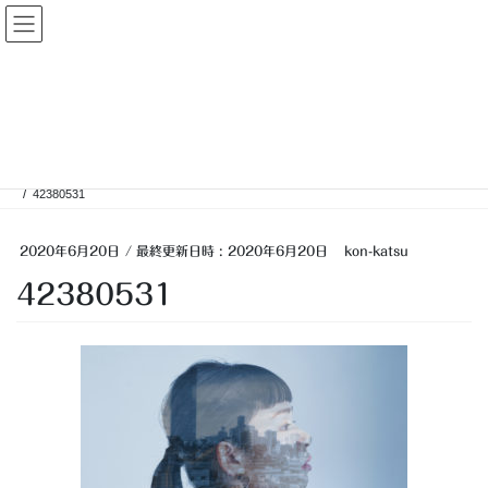
コ
ナ
大人婚活
ン
ビ
テ
ゲ
ン
ー
投稿
ツ
シ
へ
ョ
ス
ン
HOME
キ
に
「顔写真を載せないプロフには悄然とするよね」と、大人婚活は言っています。
ッ
移
42380531
プ
動
2020年6月20日
/ 最終更新日時 :
2020年6月20日
kon-katsu
42380531