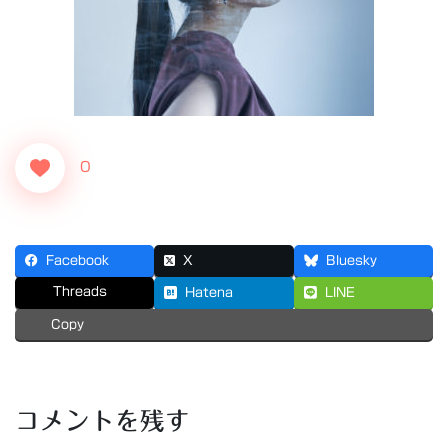
0
Facebook
X
Bluesky
Threads
Hatena
LINE
Copy
コメントを残す