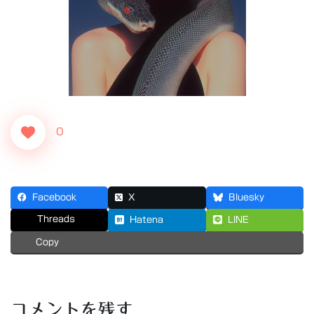
0
Facebook
X
Bluesky
Threads
Hatena
LINE
Copy
コメントを残す