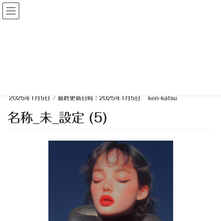
コ
ナ
大人婚活
ン
ビ
テ
ゲ
ン
ー
投稿
ツ
シ
へ
ョ
ス
ン
HOME
【独身】あけましておめでとうございます
名称_未_設定 (5)
キ
に
ッ
移
プ
動
2025年1月5日
/ 最終更新日時 :
2025年1月5日
kon-katsu
名称_未_設定 (5)