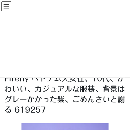
コ
ナ
大人婚活
ン
ビ
テ
ゲ
ン
ー
投稿
ツ
シ
へ
ョ
ス
ン
HOME
ベトナム人の彼女とはどんな感じなのか
キ
に
Firefly ベトナム人女性、10代、かわいい、カジュアルな服装、背景はグレーかか
ッ
移
った紫、ごめんさいと謝る 619257
プ
動
2025年5月6日
/ 最終更新日時 :
2025年5月6日
kon-katsu
Firefly ベトナム人女性、10代、か
わいい、カジュアルな服装、背景は
グレーかかった紫、ごめんさいと謝
る 619257