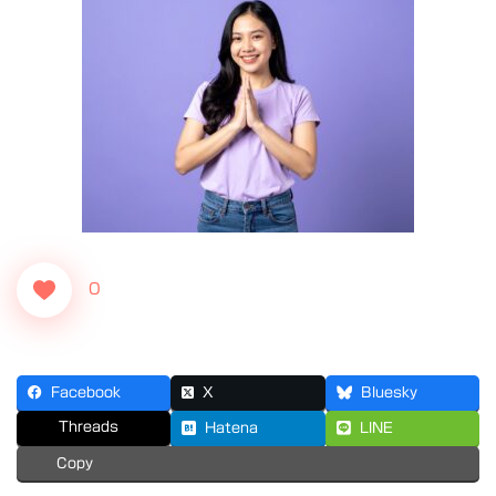
0
Facebook
X
Bluesky
Threads
Hatena
LINE
Copy