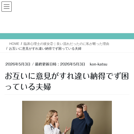
コ
ナ
大人婚活
ン
ビ
テ
ゲ
ン
ー
投稿
ツ
シ
へ
ョ
ス
ン
HOME
臨床心理士の彼女②｜良い流れだったのに私が断った理由
キ
に
お互いに意見がすれ違い納得でず困っている夫婦
ッ
移
プ
動
2026年5月3日
/ 最終更新日時 :
2026年5月3日
kon-katsu
お互いに意見がすれ違い納得でず困
っている夫婦