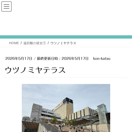
コ
ナ
大人婚活
ン
ビ
テ
ゲ
ン
ー
投稿
ツ
シ
へ
ョ
ス
ン
HOME
遠距離の彼女①
ウツノミヤテラス
キ
に
ッ
移
プ
動
2026年5月17日
/ 最終更新日時 :
2026年5月17日
kon-katsu
ウツノミヤテラス