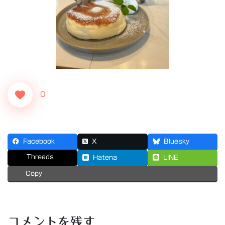
0
Facebook
X
Bluesky
Threads
Hatena
LINE
Copy
コメントを残す