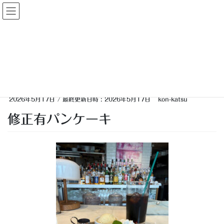
コ
ナ
大人婚活
ン
ビ
テ
ゲ
ン
ー
投稿
ツ
シ
へ
ョ
ス
ン
HOME
遠距離の彼女①
修正有パンケーキ
キ
に
ッ
移
プ
動
2026年5月17日
/ 最終更新日時 :
2026年5月17日
kon-katsu
修正有パンケーキ