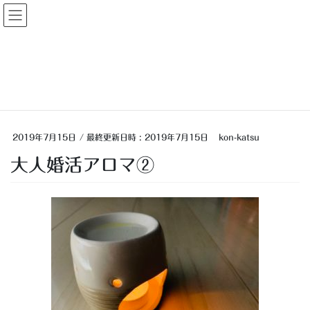
コ
ナ
大人婚活
ン
ビ
テ
ゲ
ン
ー
投稿
ツ
シ
へ
ョ
ス
ン
HOME
【大人婚活】婚活アラフォーとアロマ
大人婚活アロマ②
キ
に
ッ
移
プ
動
2019年7月15日
/ 最終更新日時 :
2019年7月15日
kon-katsu
大人婚活アロマ②