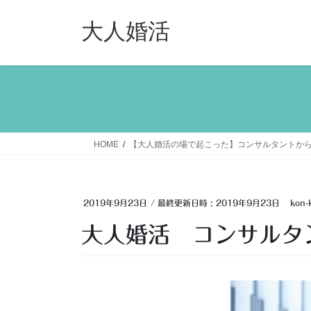
コ
ナ
ン
ビ
大人婚活
テ
ゲ
ン
ー
ツ
シ
へ
ョ
ス
ン
キ
に
ッ
移
HOME
【大人婚活の場で起こった】コンサルタントか
プ
動
2019年9月23日
/ 最終更新日時 :
2019年9月23日
kon-
大人婚活 コンサルタ