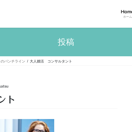
Hom
ホーム
投稿
らのパンチライン
大人婚活 コンサルタント
katsu
ント