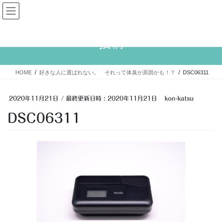
コ
ナ
大人婚活
ン
ビ
テ
ゲ
ン
ー
投稿
ツ
シ
へ
ョ
ス
ン
HOME
好きな人に選ばれない。 それって体臭が原因かも！？
DSC06311
キ
に
ッ
移
プ
動
2020年11月21日
/ 最終更新日時 :
2020年11月21日
kon-katsu
DSC06311