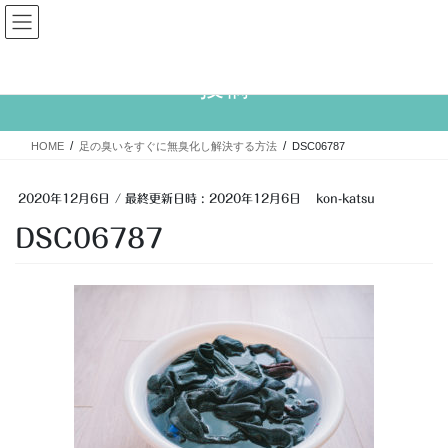
コ
ナ
大人婚活
ン
ビ
テ
ゲ
ン
ー
投稿
ツ
シ
へ
ョ
ス
ン
HOME
足の臭いをすぐに無臭化し解決する方法
DSC06787
キ
に
ッ
移
プ
動
2020年12月6日
/ 最終更新日時 :
2020年12月6日
kon-katsu
DSC06787