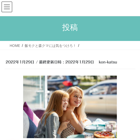
コ
ナ
大人婚活
ン
ビ
テ
ゲ
ン
ー
投稿
ツ
シ
へ
ョ
ス
ン
HOME
飯モクと森クマには気をつけろ！
キ
に
ッ
移
プ
動
2022年1月29日
/ 最終更新日時 :
2022年1月29日
kon-katsu